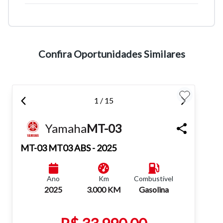
Tamanho do texto
Confira Oportunidades Similares
Para aumentar ou diminuir a fonte em nosso site, utilize os
atalhos Ctrl+ (para aumentar) e Ctrl- (para diminuir) no seu
teclado.
1 / 15
Fechar
Yamaha
MT-03
MT-03
MT03 ABS - 2025
Ano
Km
Combustível
2025
3.000 KM
Gasolina