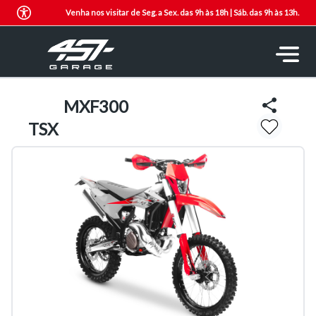
Venha nos visitar de Seg. a Sex. das 9h às 18h | Sáb. das 9h às 13h.
MXF
300
TSX