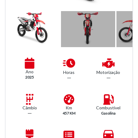
Ano
Horas
Motorização
2025
---
---
Km
Combustível
Câmbio
457 KM
Gasolina
---