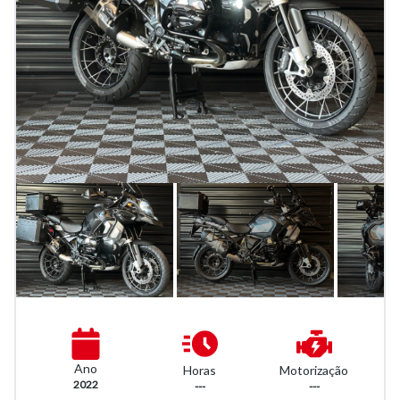
Ano
Horas
Motorização
2022
---
---