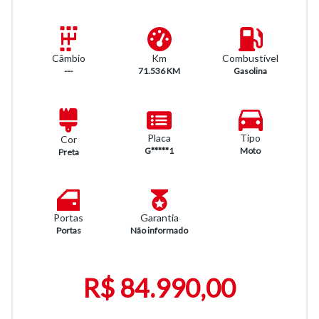
Km
Combustível
Câmbio
71.536 KM
Gasolina
---
Placa
Tipo
Cor
G*****1
Moto
Preta
Portas
Garantia
Portas
Não informado
R$ 84.990,00