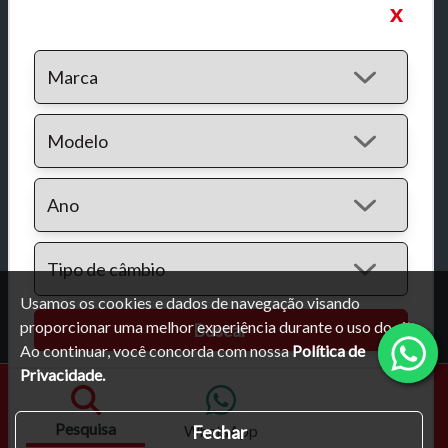
x
Empresa
Contato
Favoritos
Mídias sociais
Rua Dona Luísa de Gusmão, 495 - Vila Nogueira,
Campinas-SP
Institucional:
Usamos os cookies e dados de navegação visando
Política de Privacidade
proporcionar uma melhor experiência durante o uso do site.
Buscar
Ao continuar, você concorda com nossa
Política de
Privacidade.
Pesquisa
Fechar
WhatsApp