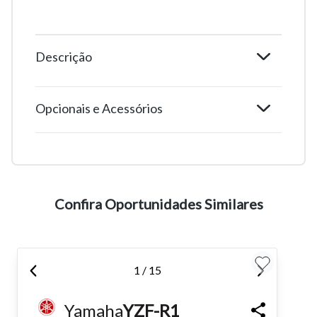
Descrição
Opcionais e Acessórios
Tamanho do texto
Para aumentar ou diminuir a fonte em nosso site, utilize os
atalhos Ctrl+ (para aumentar) e Ctrl- (para diminuir) no seu
teclado.
Confira Oportunidades Similares
Fechar
1 / 15
Yamaha
YZF-R1