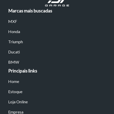
atalhos Ctrl+ (para aumentar) e Ctrl- (para diminuir) no seu
teclado.
Marcas mais buscadas
MXF
Fechar
Honda
Triumph
Ducati
BMW
Principais links
Home
Estoque
Loja Online
Empresa