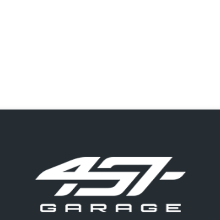
o do texto
entar ou diminuir a fonte em nosso site, utilize os atalhos Ctrl+ (
) e Ctrl- (para diminuir) no seu teclado.