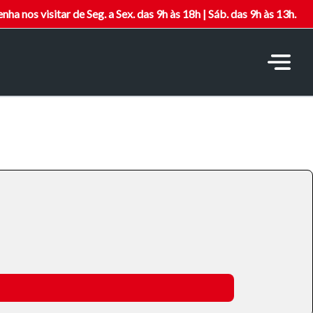
nha nos visitar de Seg. a Sex. das 9h às 18h | Sáb. das 9h às 13h.