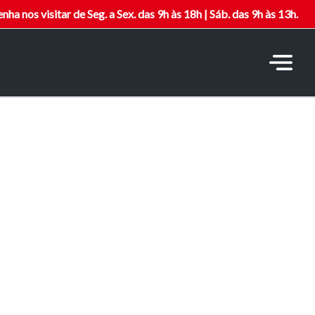
nha nos visitar de Seg. a Sex. das 9h às 18h | Sáb. das 9h às 13h.