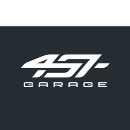
o do texto
entar ou diminuir a fonte em nosso site, utilize os atalhos Ctrl+ (
) e Ctrl- (para diminuir) no seu teclado.