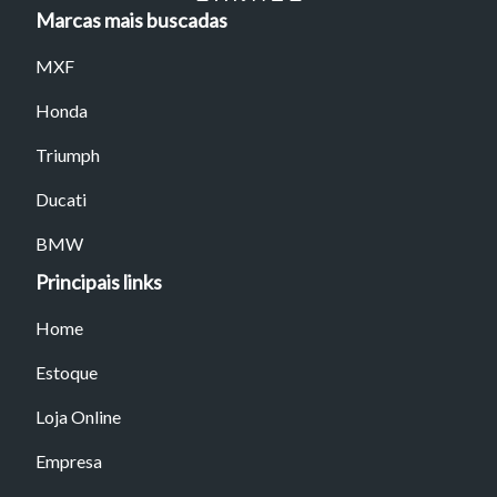
atalhos Ctrl+ (para aumentar) e Ctrl- (para diminuir) no seu
Marcas mais buscadas
teclado.
MXF
Fechar
Honda
Triumph
Ducati
BMW
Principais links
Home
Estoque
Loja Online
Empresa