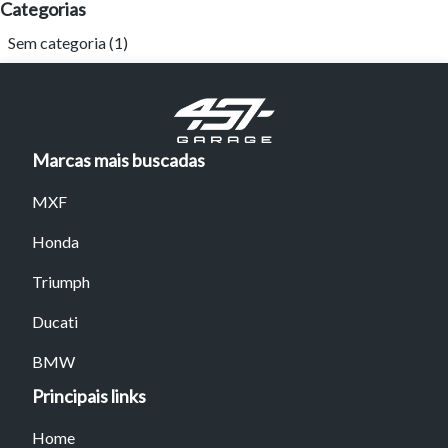
Categorias
Sem categoria
(1)
Marcas mais buscadas
MXF
Tamanho do texto
Honda
Para aumentar ou diminuir a fonte em nosso site, utilize os
Triumph
atalhos Ctrl+ (para aumentar) e Ctrl- (para diminuir) no seu
teclado.
Ducati
BMW
Fechar
Principais links
Home