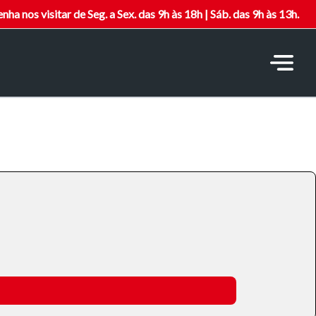
nha nos visitar de Seg. a Sex. das 9h às 18h | Sáb. das 9h às 13h.