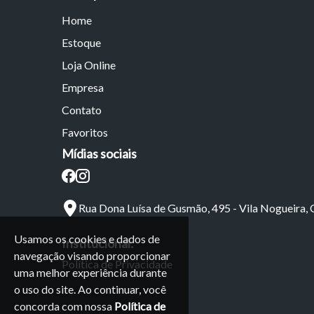
Home
Estoque
Loja Online
Empresa
Contato
Favoritos
Mídias sociais
Rua Dona Luísa de Gusmão, 495 - Vila Nogueira,
Usamos os cookies e dados de
Institucional:
navegação visando proporcionar
Política de Privacidade
uma melhor experiência durante
o uso do site. Ao continuar, você
concorda com nossa
Política de