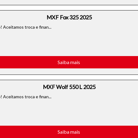
entar ou diminuir a fonte em nosso site, utilize os atalhos Ctrl+ (
MXF Fox 325 2025
) e Ctrl- (para diminuir) no seu teclado.
 Aceitamos troca e finan...
Saiba mais
MXF Wolf 550 L 2025
 Aceitamos troca e finan...
Saiba mais